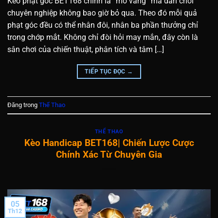
Kèo phạt góc BET168 chính là “mỏ vàng” mà dân chơi
chuyên nghiệp không bao giờ bỏ qua. Theo đó mỗi quả
phạt góc đều có thể nhân đôi, nhân ba phần thưởng chỉ
trong chớp mắt. Không chỉ đòi hỏi may mắn, đây còn là
sân chơi của chiến thuật, phân tích và tâm […]
TIẾP TỤC ĐỌC
→
Đăng trong
Thể Thao
THỂ THAO
Kèo Handicap BET168| Chiến Lược Cược
Chính Xác Từ Chuyên Gia
05
Th12