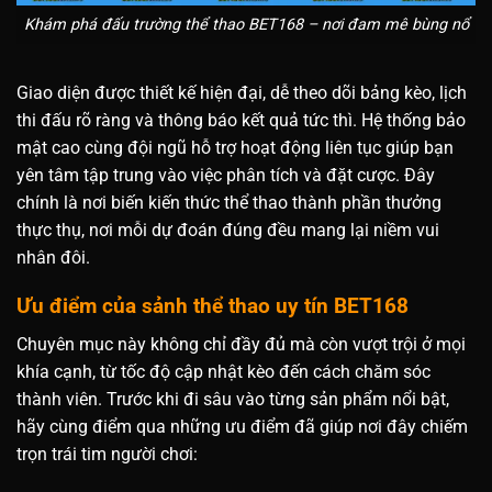
Khám phá đấu trường thể thao BET168 – nơi đam mê bùng nổ
Giao diện được thiết kế hiện đại, dễ theo dõi bảng kèo, lịch
thi đấu rõ ràng và thông báo kết quả tức thì. Hệ thống bảo
mật cao cùng đội ngũ hỗ trợ hoạt động liên tục giúp bạn
yên tâm tập trung vào việc phân tích và đặt cược. Đây
chính là nơi biến kiến thức thể thao thành phần thưởng
thực thụ, nơi mỗi dự đoán đúng đều mang lại niềm vui
nhân đôi.
Ưu điểm của sảnh thể thao uy tín BET168
Chuyên mục này không chỉ đầy đủ mà còn vượt trội ở mọi
khía cạnh, từ tốc độ cập nhật kèo đến cách chăm sóc
thành viên. Trước khi đi sâu vào từng sản phẩm nổi bật,
hãy cùng điểm qua những ưu điểm đã giúp nơi đây chiếm
trọn trái tim người chơi: