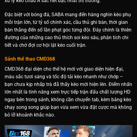
xử lý kèo châu Á sắc nét bậc nhất thị trường.
Đặc biệt với bóng đá, SABA mang đến hàng nghìn kèo phụ
mỗi trận lớn, từ tỷ số chính xác, cầu thủ ghi bàn, thời gian
bàn thắng đến số lần phạt góc từng đội. Đây chính là thiên
đường của những cao thủ thích soi kèo sâu, phân tích chi
tiết và chờ đợi cơ hội lật kèo cuối trận.
Sảnh thể thao CMD368
CMD368 đại diện cho thế hệ mới với giao diện hiện đại,
màu sắc tươi sáng và tốc độ tải kèo nhanh như chớp –
bạn chưa kịp nhấp trà đã thấy kèo mới hiện lên. Điểm nhấn
lớn nhất là tính năng xem trực tiếp trận đấu chất lượng HD
ngay bên trong sảnh, không cần chuyển tab, kèm bảng kèo
chạy song song giúp bạn vừa xem vừa đặt cược mà không
bỏ lỡ khoảnh khắc nào.