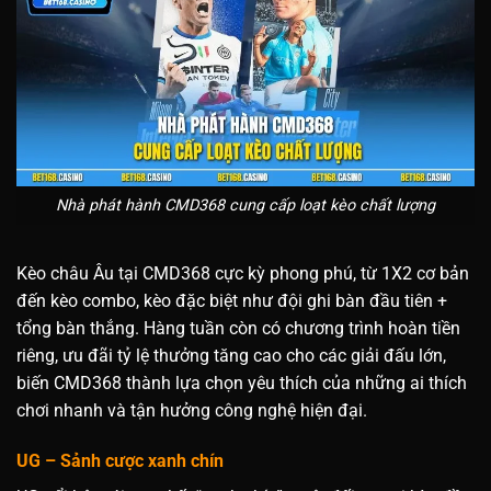
Nhà phát hành CMD368 cung cấp loạt kèo chất lượng
Kèo châu Âu tại CMD368 cực kỳ phong phú, từ 1X2 cơ bản
đến kèo combo, kèo đặc biệt như đội ghi bàn đầu tiên +
tổng bàn thắng. Hàng tuần còn có chương trình hoàn tiền
riêng, ưu đãi tỷ lệ thưởng tăng cao cho các giải đấu lớn,
biến CMD368 thành lựa chọn yêu thích của những ai thích
chơi nhanh và tận hưởng công nghệ hiện đại.
UG – Sảnh cược xanh chín