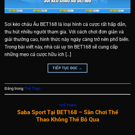
Soi kèo châu Âu BET168 là loại hình cá cược rất hấp dẫn,
thu hút nhiều người tham gia. Với cách chơi đơn giản và
giải thưởng cao, hình thức này ngày càng trở nên phổ biến.
Trong bài viết này, nhà cái uy tín BET168 sẽ cung cấp
những mẹo cá cược hữu ích […]
TIẾP TỤC ĐỌC
→
Đăng trong
Thể Thao
THỂ THAO
Saba Sport Tại BET168 – Sân Chơi Thể
Thao Không Thể Bỏ Qua