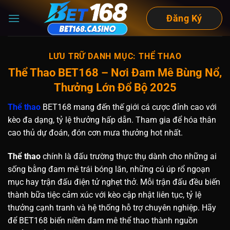
Bỏ
Đăng Ký
qua
nội
dung
LƯU TRỮ DANH MỤC:
THỂ THAO
Thể Thao BET168 – Nơi Đam Mê Bùng Nổ,
Thưởng Lớn Đổ Bộ 2025
Thể thao
BET168 mang đến thế giới cá cược đỉnh cao với
kèo đa dạng, tỷ lệ thưởng hấp dẫn. Tham gia để hóa thân
cao thủ dự đoán, đón cơn mưa thưởng hot nhất.
Thể thao
chính là đấu trường thực thụ dành cho những ai
sống bằng đam mê trái bóng lăn, những cú úp rổ ngoạn
mục hay trận đấu điện tử nghẹt thở. Mỗi trận đấu đều biến
thành bữa tiệc cảm xúc với kèo cập nhật liên tục, tỷ lệ
thưởng cạnh tranh và hệ thống hỗ trợ chuyên nghiệp. Hãy
để BET168 biến niềm đam mê thể thao thành nguồn