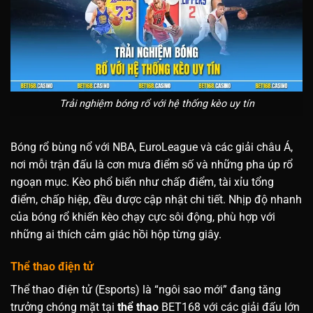
Trải nghiệm bóng rổ với hệ thống kèo uy tín
Bóng rổ bùng nổ với NBA, EuroLeague và các giải châu Á,
nơi mỗi trận đấu là cơn mưa điểm số và những pha úp rổ
ngoạn mục. Kèo phổ biến như chấp điểm, tài xỉu tổng
điểm, chấp hiệp, đều được cập nhật chi tiết. Nhịp độ nhanh
của bóng rổ khiến kèo chạy cực sôi động, phù hợp với
những ai thích cảm giác hồi hộp từng giây.
Thể thao điện tử
Thể thao điện tử (Esports) là “ngôi sao mới” đang tăng
trưởng chóng mặt tại
thể thao
BET168 với các giải đấu lớn