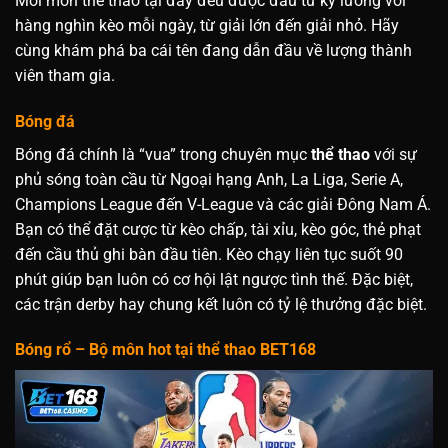
Mỗi môn thể thao tại đây đều được đầu tư kỹ lưỡng với
hàng nghìn kèo mỗi ngày, từ giải lớn đến giải nhỏ. Hãy
cùng khám phá ba cái tên đang dẫn đầu về lượng thành
viên tham gia.
Bóng đá
Bóng đá chính là “vua” trong chuyên mục
thể thao
với sự
phủ sóng toàn cầu từ Ngoại hạng Anh, La Liga, Serie A,
Champions League đến V-League và các giải Đông Nam Á.
Bạn có thể đặt cược từ kèo chấp, tài xỉu, kèo góc, thẻ phạt
đến cầu thủ ghi bàn đầu tiên. Kèo chạy liên tục suốt 90
phút giúp bạn luôn có cơ hội lật ngược tình thế. Đặc biệt,
các trận derby hay chung kết luôn có tỷ lệ thưởng đặc biệt.
Bóng rổ – Bộ môn hot tại thể thao BET168